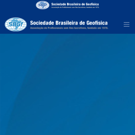
Home
a
SBGf
Publicações
Eventos
Ações
Contato